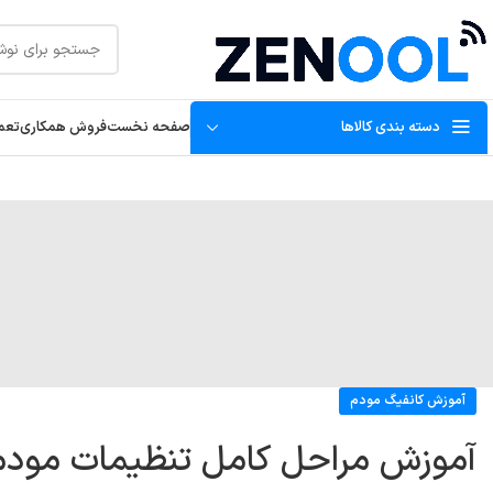
دسته بندی کالاها
صفحه نخست
فروش همکاری
تعمی
آموزش کانفیگ مودم
آموزش مراحل کامل تنظیمات مودم zltx28 تنظیمات مودم ltx28