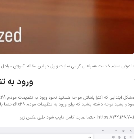
با عرض سلام خدمت همراهان گرامی سایت زنول در این مقاله آموزش مراحل کامل تنظیما
ورود به تنظ
مودم بشید توجه داشته باشید که برای ورود به تنظیمات مودم zltx28حتما باید این عبارت به صورت کامل در نوار مرورگر تایپ شود
https://192.168.70.1 حتما عبارت کامل تایپ شود طبق عکس زیر