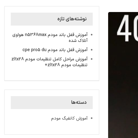
نوشته‌های تازه
آموزش قفل باند مودم n5368max هواوی
آنلاک شده
آموزش قفل باند مودم cpe pro5 du
آموزش مراحل کامل تنظیمات مودم zltx28
تنظیمات مودم zltx28+
دسته‌ها
آموزش کانفیگ مودم