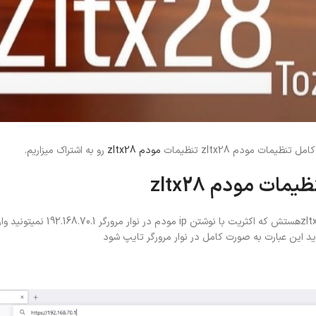
ت مودم zltx28 تنظیمات
مودم zltx28
رو به اشتراک میزاریم.
یمات مودم zltx28
مشکل ابتدایی که اکثرا باهاش مواجه هستید نحوه ورود به تنظیمات مودم zltx28هستش که