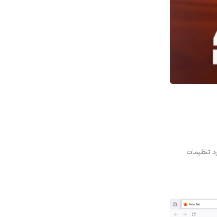
 اکثریت با نوشتن ip مودم در نوار مرورگر 192.168.70.1 نمیتونید وارد تنظیمات