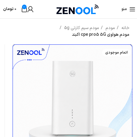
0
منو
0
تومان
خانه
مودم
مودم سیم کارتی 5g
مودم هواوی cpe pro5 5G اکبند
اتمام موجودی