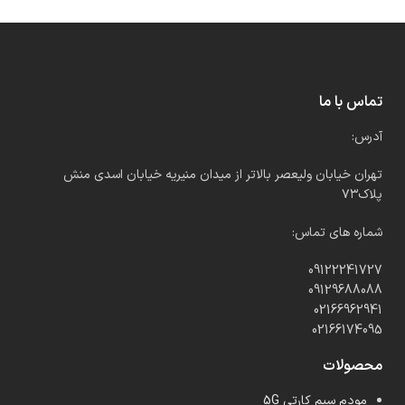
تماس با ما
آدرس:
تهران خیابان ولیعصر بالاتر از میدان منیریه خیابان اسدی منش
پلاک۷۳
شماره های تماس:
09122241727
09129688088
02166962941
02166174095
محصولات
مودم سیم کارتی 5G