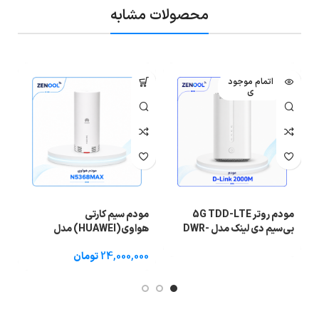
محصولات مشابه
اتمام موجود
ی
مودم روتر 5G TDD-LTE
مودم سیم کارتی
مو
بی‌سیم دی لینک مدل DWR-
هواوی(HUAWEI) مدل
2000M اکبند
N5368 MAX مناسب فضای باز
24,000,000
تومان